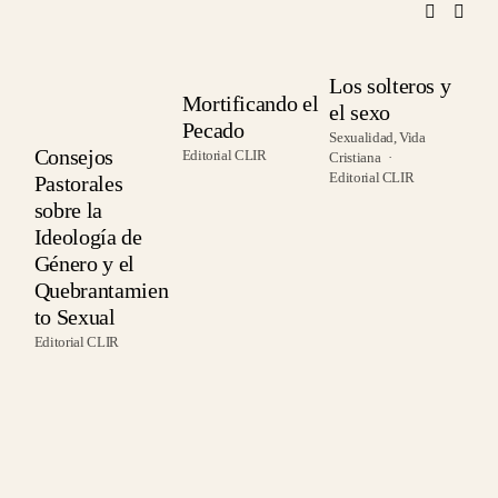
Los solteros y
Mortificando el
el sexo
C
Pecado
Sexualidad
,
Vida
H
Consejos
Editorial CLIR
Cristiana
V
Editorial CLIR
Pastorales
I
sobre la
A
Ideología de
Edi
Género y el
Quebrantamien
to Sexual
Editorial CLIR