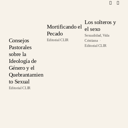
Los solteros y
Mortificando el
el sexo
C
Pecado
Sexualidad
,
Vida
H
Consejos
Editorial CLIR
Cristiana
V
Editorial CLIR
Pastorales
I
sobre la
A
Ideología de
Edi
Género y el
Quebrantamien
to Sexual
Editorial CLIR